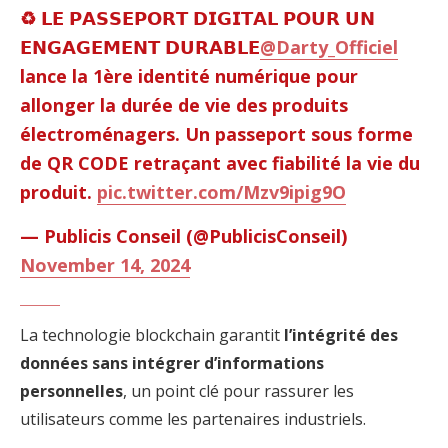
♻️ 𝗟𝗘 𝗣𝗔𝗦𝗦𝗘𝗣𝗢𝗥𝗧 𝗗𝗜𝗚𝗜𝗧𝗔𝗟 𝗣𝗢𝗨𝗥 𝗨𝗡
𝗘𝗡𝗚𝗔𝗚𝗘𝗠𝗘𝗡𝗧 𝗗𝗨𝗥𝗔𝗕𝗟𝗘
@Darty_Officiel
lance la 1ère identité numérique pour
allonger la durée de vie des produits
électroménagers. Un passeport sous forme
de QR CODE retraçant avec fiabilité la vie du
produit.
pic.twitter.com/Mzv9ipig9O
— Publicis Conseil (@PublicisConseil)
November 14, 2024
La technologie blockchain garantit
l’intégrité des
données sans intégrer d’informations
personnelles
, un point clé pour rassurer les
utilisateurs comme les partenaires industriels.