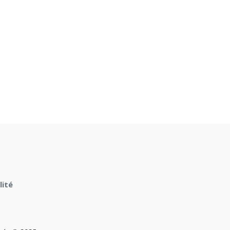
n
lité